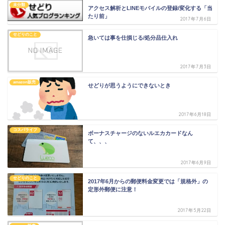
未分類
アクセス解析とLINEモバイルの登録/変化する「当
たり前」
2017年7月6日
せどりのこと
急いては事を仕損じる/処分品仕入れ
2017年7月3日
amazon販売
せどりが思うようにできないとき
2017年6月18日
コスパライフ
ボーナスチャージのないルエカカードなん
て、、、
2017年6月9日
せどりのこと
2017年6月からの郵便料金変更では「規格外」の
定形外郵便に注意！
2017年5月22日