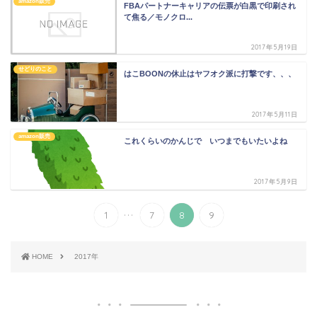
amazon販売
FBAパートナーキャリアの伝票が白黒で印刷され
て焦る／モノクロ...
2017年5月19日
せどりのこと
はこBOONの休止はヤフオク派に打撃です、、、
2017年5月11日
amazon販売
これくらいのかんじで いつまでもいたいよね
2017年5月9日
...
1
7
8
9
HOME
2017年