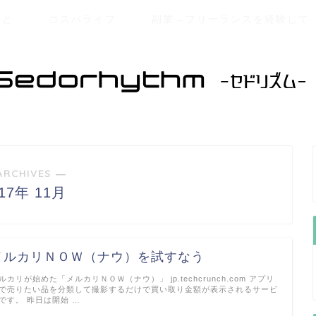
こと
コスパライフ
副業→フリーランスを経験して
ARCHIVES ―
017年 11月
メルカリＮＯＷ（ナウ）を試すなう
ルカリが始めた「メルカリＮＯＷ（ナウ）」 jp.techcrunch.com アプリ
で売りたい品を分類して撮影するだけで買い取り金額が表示されるサービ
です。 昨日は開始 …