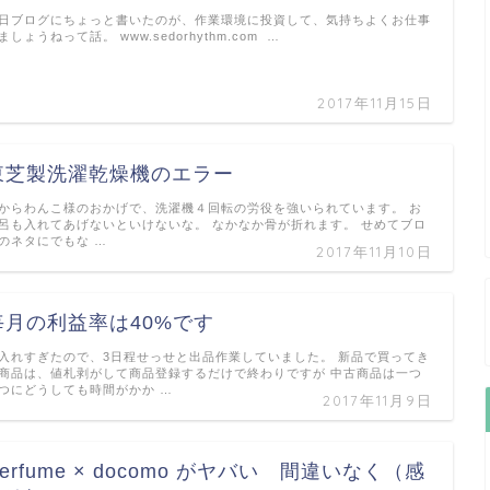
日ブログにちょっと書いたのが、作業環境に投資して、気持ちよくお仕事
ましょうねって話。 www.sedorhythm.com …
2017年11月15日
東芝製洗濯乾燥機のエラー
からわんこ様のおかげで、洗濯機４回転の労役を強いられています。 お
呂も入れてあげないといけないな。 なかなか骨が折れます。 せめてブロ
のネタにでもな …
2017年11月10日
毎月の利益率は40%です
入れすぎたので、3日程せっせと出品作業していました。 新品で買ってき
商品は、値札剥がして商品登録するだけで終わりですが 中古商品は一つ
つにどうしても時間がかか …
2017年11月9日
erfume × docomo がヤバい 間違いなく（感