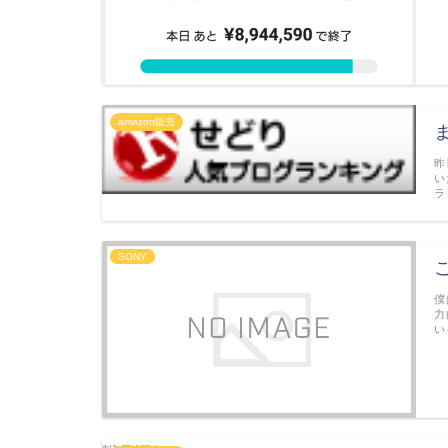
amazon販売
昨
い
ラ
SONY
僕
力
い