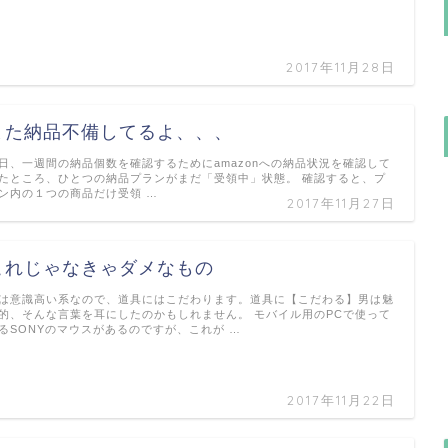
2017年11月28日
また納品不備してるよ、、、
日、一週間の納品個数を確認するためにamazonへの納品状況を確認して
たところ、ひとつの納品プランがまだ「受領中」状態。 確認すると、プ
ン内の１つの商品だけ受領 …
2017年11月27日
これじゃなきゃダメなもの
は意識高い系なので、道具にはこだわります。道具に【こだわる】男は魅
的、そんな言葉を耳にしたのかもしれません。 モバイル用のPCで使って
るSONYのマウスがあるのですが、これが …
2017年11月22日