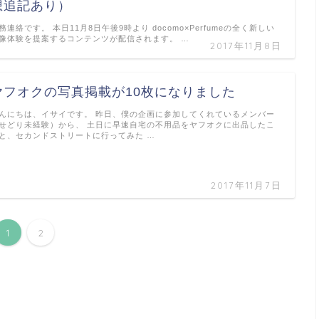
想追記あり）
務連絡です。 本日11月8日午後9時より docomo×Perfumeの全く新しい
像体験を提案するコンテンツが配信されます。 …
2017年11月8日
ヤフオクの写真掲載が10枚になりました
んにちは、イサイです。 昨日、僕の企画に参加してくれているメンバー
せどり未経験）から、 土日に早速自宅の不用品をヤフオクに出品したこ
と、セカンドストリートに行ってみた …
2017年11月7日
1
2