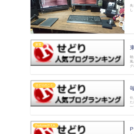
先
し
家電
朝
風
グ
せどりのこと
仕
た
一
Perfume/P.T.A.
P