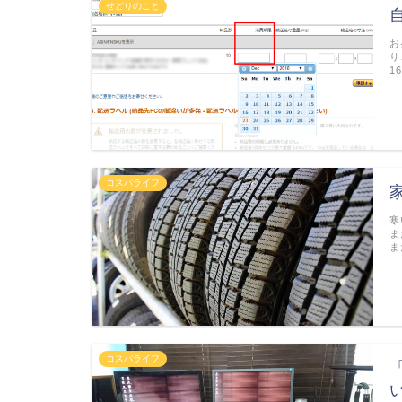
せどりのこと
お
り
1
コスパライフ
寒
ま
ま
コスパライフ