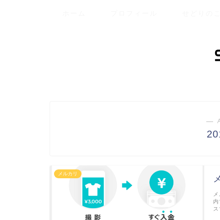
ホーム
プロフィール
せどりの
― 
2
メルカリ
メ
内
ス