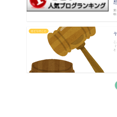
業
映
せどりのこと
こ
（
と