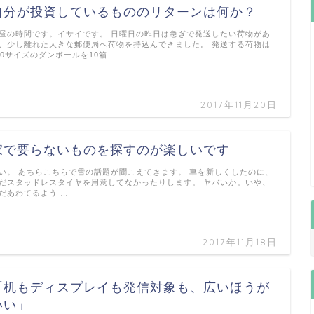
自分が投資しているもののリターンは何か？
昼の時間です。イサイです。 日曜日の昨日は急ぎで発送したい荷物があ
、少し離れた大きな郵便局へ荷物を持込んできました。 発送する荷物は
60サイズのダンボールを10箱 …
2017年11月20日
家で要らないものを探すのが楽しいです
い。 あちらこちらで雪の話題が聞こえてきます。 車を新しくしたのに、
だスタッドレスタイヤを用意してなかったりします。 ヤバいか。いや、
だあわてるよう …
2017年11月18日
「机もディスプレイも発信対象も、広いほうが
いい」