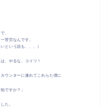
じで、
も一苦労なんです。
ないという説も、、、）
とは、やるな、コイツ！
くカウンターに連れてこれらた僕に
存知ですか？」
ました。