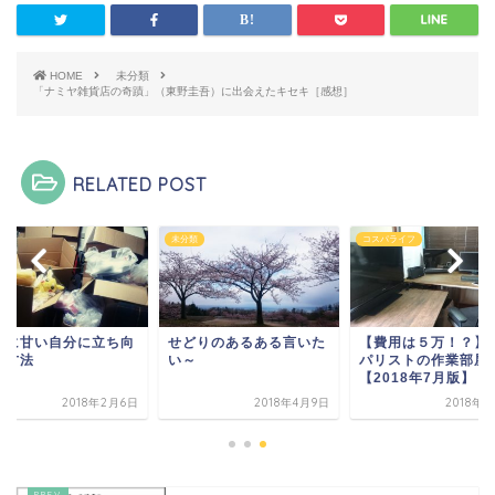
HOME
未分類
「ナミヤ雑貨店の奇蹟」（東野圭吾）に出会えたキセキ［感想］
RELATED POST
え
未分類
コスパライフ
分に甘い自分に立ち向
せどりのあるある言いた
【費用は５万！？】
う方法
い～
パリストの作業部屋
【2018年7月版】
2018年2月6日
2018年4月9日
2018年