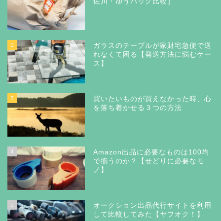
佐川・ゆうパック比較］
2
ガラスのテーブルが家財宅急便で送
れなくて困る【発送方法に悩むケー
ス】
3
買いたいものが買えなかった時、心
を落ち着かせる３つの方法
4
Amazon出品に必要なものは100均
で揃うのか？【せどりに必要なモ
ノ】
5
オークション出品代行サイトを利用
して比較してみた【ヤフオク！】