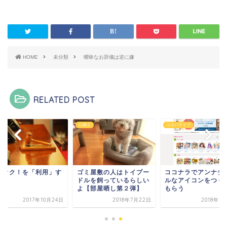
HOME
未分類
曖昧なお辞儀は逆に嫌
RELATED POST
類
心構え
コスパライフ
フオク！を「利用」す
ゴミ屋敷の人はトイプー
ココナラでアンナチ
ドルを飼っているらしい
ルなアイコンをつく
よ【部屋晒し第２弾】
もらう
2017年10月24日
2018年7月22日
2018年1